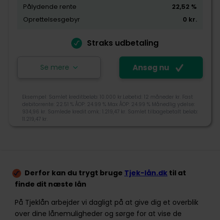
Pålydende rente
22,52
%
Kundeservice
Oprettelsesgebyr
0
kr.
Ansøg nu
Straks udbetaling
Se mere
Ansøg nu
DigiFinans er en sammenligningstjeneste, der
Eksempel: Samlet kreditbeløb: 10.000 kr.Løbetid: 12 måneder kr. Fast
samarbejder med 11 af mest velkendte banker i
debitorrente: 22.51 % ÅOP: 24.99 % Max ÅOP: 24.99 % Månedlig ydelse:
Norden heriblandt Express Bank, Resurs Bank og
934,96 kr. Samlede kredit omk.: 1.219,47 kr. Samlet tilbagebetalt beløb:
Ferratum. DigiFinans gør det nemt at sammenligne
11.219,47 kr.
lån for forbrugerne, som også har kvitteret DigiFinans
med 4,6/5 stjerner på Trustpilot.
4,0
+45 70605730
Derfor kan du trygt bruge
Tjek-lån.dk
til at
kundeservice@digifinans.dk
finde dit næste lån
Tjek-lån rating
Bredgade 23B, 2. sal, 1260 København K
På Tjeklån arbejder vi dagligt på at give dig et overblik
over dine lånemuligheder og sørge for at vise de