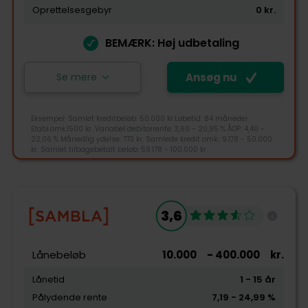
Oprettelsesgebyr
0
kr.
Pris
BEMÆRK: Høj udbetaling
Kundeservice
Se mere
Ansøg nu
Ansøg nu
Eksempel: Samlet kreditbeløb: 50.000 kr.Løbetid: 84 måneder
Etabl.omk.1500 kr. Variabel debitorrente: 3,60 - 20,95 % ÅOP: 4,40 -
22,06 % Månedlig ydelse: 773 kr. Samlede kredit omk.: 9.178 - 50.000
Bank Norwegian er en internetbaseret bank for
kr. Samlet tilbagebetalt beløb: 59.178 - 100.000 kr.
private kunder. De sælger enkle ind- og
udlånsprodukter. Ved hjælp af innovation og
teknologi giver Bank Norwegian deres kunder de
4,6
bedste løsninger til køb og brug af finansielle
3,6
tjenester online.
Tjek-lån rating
Lånebeløb
+45 70801100
10.000
- 400.000
kr.
mail@banknorwegian.dk
Lånetid
1
- 15
år
Snarøyveien 36, 1364 Fornebu, Norge
Pålydende rente
7,19
- 24,99
%
Tilgængelighed