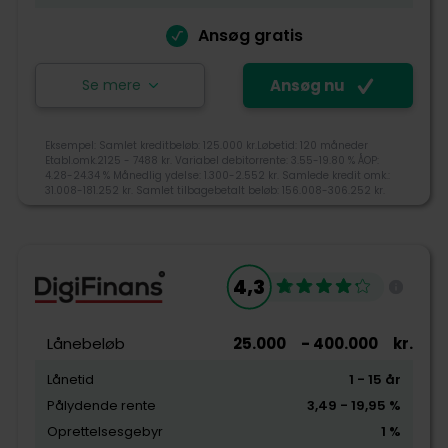
Pris
Ansøg gratis
Kundeservice
Se mere
Ansøg nu
Ansøg nu
Eksempel: Samlet kreditbeløb: 125.000 kr.Løbetid: 120 måneder
Etabl.omk.2125 - 7488 kr. Variabel debitorrente: 3.55-19.80 % ÅOP:
4.28-24.34 % Månedlig ydelse: 1.300-2.552 kr. Samlede kredit omk.:
Lendo blev grundlagt i 2007, og er i dag den største
31.008-181.252 kr. Samlet tilbagebetalt beløb: 156.008-306.252 kr.
sammenligningstjeneste i Norge og Sverige. Lendo er
ejet af den norske mediekoncern Schibsted, som
også ejer DBA og Bilbasen. Lendo sammenligner gratis
4,2
og uforpligtende lån fra op til 18 banker og långivere.
4,3
+45 70500010
Tjek-lån rating
kundeservice@lendo.dk
Lånebeløb
25.000
- 400.000
kr.
Gothersgade 8F, 1123 København K
Lånetid
1
- 15
år
Pålydende rente
3,49
- 19,95
%
Tilgængelighed
Oprettelsesgebyr
1
%
Pris