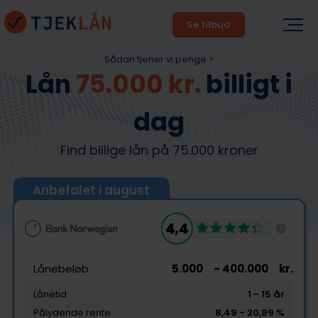
Se tilbud
Sådan tjener vi penge >
Lån
75.000 kr.
billigt i
dag
Find billige lån på 75.000 kroner
Anbefalet i august
4,4
Lånebeløb
5.000
- 400.000
kr.
Lånetid
1
- 15
år
Pålydende rente
8,49
- 20,99
%