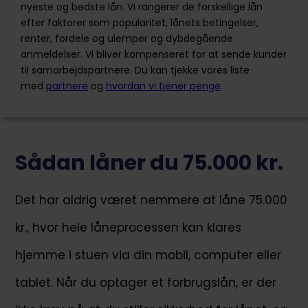
nyeste og bedste lån. Vi rangerer de forskellige lån
Tilgængelighed
efter faktorer som popularitet, lånets betingelser,
Pris
renter, fordele og ulemper og dybdegående
anmeldelser. Vi bliver kompenseret for at sende kunder
Kundeservice
til samarbejdspartnere. Du kan tjekke vores liste
med
partnere
og
hvordan vi tjener penge
.
Ansøg nu
Sådan låner du 75.000 kr.
Ferratum Denmark ApS er en online lånevirksomhed,
som tilbyder lån på op til 50.000 kr. Ferratum tilbyder
et produkt, de kalder for Ferratum Kredit, hvor man
Det har aldrig været nemmere at låne 75.000
kan få kredit på op til 50.000 kr., som man kan bruge
på lige præcis det, man har lyst til og bruge kreditten
kr., hvor hele låneprocessen kan klares
i det tempo du har lyst til. Afdrag udregnes ud fra den
brugte kredit.
hjemme i stuen via din mobil, computer eller
tablet. Når du optager et forbrugslån, er der
+45 70207046
kundeservice@ferratumbank.dk