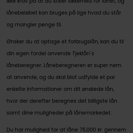
ikke krav på at du stiller sikkerhed for lånet, og
ST Business Centre 120, The Strand, Gzira, GZR
1027, Malta.
lånebeløbet kan bruges på lige hvad du står
og mangler penge til.
Ønsker du at optage et forbrugslån, kan du til
din egen fordel anvende Tjeklån`s
låneberegner. Låneberegneren er super nem
at anvende, og du skal blot udfylde et par
enkelte informationer om dit ønskede lån,
hvor der derefter beregnes det billigste lån
samt dine muligheder på lånemarkedet.
Du har mulighed for at låne 75.000 kr. gennem