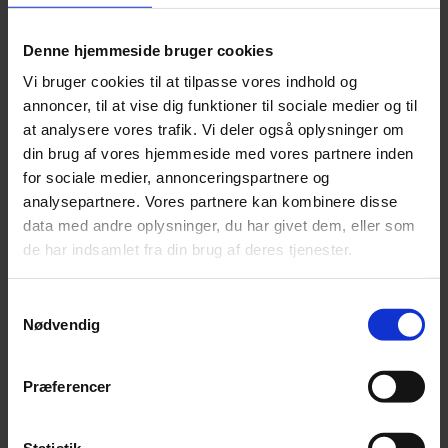
Denne hjemmeside bruger cookies
Vi bruger cookies til at tilpasse vores indhold og
annoncer, til at vise dig funktioner til sociale medier og til
Lån 75.000 trods RKI
at analysere vores trafik. Vi deler også oplysninger om
din brug af vores hjemmeside med vores partnere inden
Har du behov for at låne 75.000 kr. trods RKI,
for sociale medier, annonceringspartnere og
analysepartnere. Vores partnere kan kombinere disse
kan det i første omgang blive svært at
data med andre oplysninger, du har givet dem, eller som
de har indsamlet fra din brug af deres tjenester.
optage et forbrugslån. Dog findes der en
løsning, ved at du optager et Pantelån. Men
Samtykkevalg
Nødvendig
så tænker du måske, hvad er et Pantelån?
Præferencer
Et Pantelån er en lånetype, hvor du stiller dine
genstande som pant. Låneudbyderen tager
Statistik