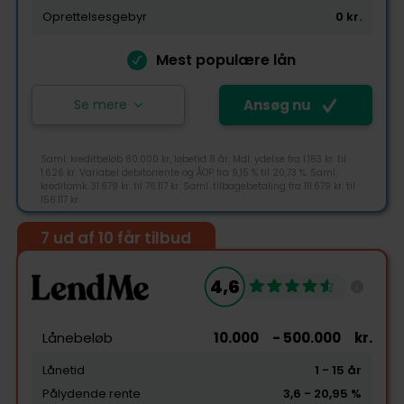
Oprettelsesgebyr
0
kr.
Mest populære lån
Se mere
Ansøg nu
Saml. kreditbeløb 80.000 kr, løbetid 8 år. Mdl. ydelse fra 1.163 kr. til
1.626 kr. Variabel debitorrente og ÅOP fra 9,15 % til 20,73 %. Saml.
kreditomk. 31.679 kr. til 76.117 kr. Saml. tilbagebetaling fra 111.679 kr. til
156.117 kr.
7 ud af 10 får tilbud
4,4
4,6
Tjek-lån rating
Lånebeløb
10.000
- 500.000
kr.
Lånetid
1
- 15
år
Pålydende rente
3,6
- 20,95
%
Tilgængelighed