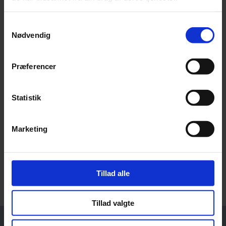
forbrugslån 2022
Samtykkevalg
Nødvendig
Her er vi omtalt i pressen:
Præferencer
Børsen.dk
Statistik
Wheon.com
SN.dk
Marketing
Jyllandsposten.dk
Tillad alle
Stiften.dk
Tillad valgte