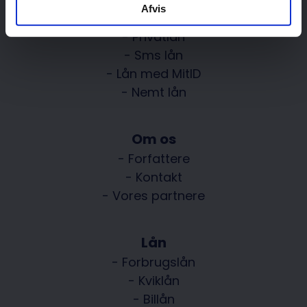
Afvis
POPULÆRE LÅN
- Privatlån
- Sms lån
- Lån med MitID
- Nemt lån
Om os
- Forfattere
- Kontakt
- Vores partnere
Lån
- Forbrugslån
- Kviklån
- Billån