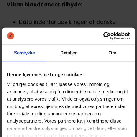
Vi kan blandt andet tilbyde:
Data indenfor udviklingen af danske
lånemønstre
Ekspertviden om lånemarkedet
Samtykke
Detaljer
Om
Kommentarer til lånemarkedet
Denne hjemmeside bruger cookies
Vi bruger cookies til at tilpasse vores indhold og
Vores seneste pressemeddelelser:
annoncer, til at vise dig funktioner til sociale medier og til
at analysere vores trafik. Vi deler også oplysninger om
Ritzau: Smartphones er glødende
din brug af vores hjemmeside med vores partnere inden
for sociale medier, annonceringspartnere og
låneredskaber
analysepartnere. Vores partnere kan kombinere disse
data med andre oplysninger, du har givet dem, eller som
Ritzau: Kraftig stigning i antallet af
de har indsamlet fra din brug af deres tjenester.