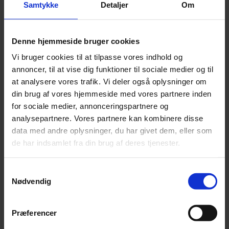
Ferratum
Lendo
Samtykke
Detaljer
Om
Lendo
Sambla
LetFinans
CapitalBox
Partnerskab er vores
Digifinans
Denne hjemmeside bruger cookies
Ferratum
Sambla
drivkraft
Lendo
Coop Bank
Vi bruger cookies til at tilpasse vores indhold og
Bank Norwegian
MoreBanker
annoncer, til at vise dig funktioner til sociale medier og til
Sammen skaber vi resultater
at analysere vores trafik. Vi deler også oplysninger om
Sambla
LetFinans
Digifinans
din brug af vores hjemmeside med vores partnere inden
Bank Norwegian
LendMe
Vil du samarbejde med os?
for sociale medier, annonceringspartnere og
analysepartnere. Vores partnere kan kombinere disse
+45 44110743
Digifinans
Kreditnu
data med andre oplysninger, du har givet dem, eller som
Saverium
MyBanker
LendMe
Lendo
de har indsamlet fra din brug af deres tjenester.
info@tjek-laan.dk
Samtykkevalg
Nødvendig
Man-Fre: 09:00 - 16:00
Tjeklån ApS
Præferencer
LetFinans
Vestergade 48H
Clara Finans
Sambla