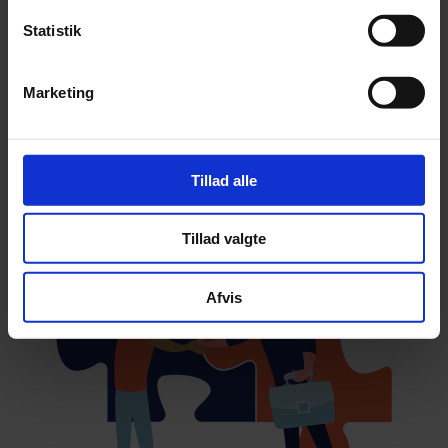
8000 Aarhus C
Statistik
CVR: 43600672
Følg os
Marketing
Saverium
Ferratum
Tillad alle
Tillad valgte
Afvis
Digifinans