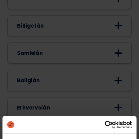
Bank Norwegian
LendMe
Billige lån
Lendo
Kliklån
Bank Norwegian
Clara Finans
Samlelån
Kliklån
Lendo
Bank Norwegian
LendMe
Boliglån
Ferratum
Clara Finans
Creditstar
LendMe
Bank Norwegian
LendMe
Erhvervslån
Clara Finans
Sambla
Clara Finans
Lendo
LendMe
Bank Norwegian
Billån
LetFinans
Kreditnu