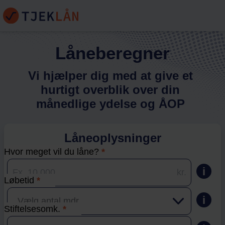
Låne
beregner
Vi hjælper dig med at give et
hurtigt overblik over din
månedlige ydelse og ÅOP
Låneoplysninger
Hvor meget vil du låne?
*
i
kr.
Løbetid
*
i
Stiftelsesomk.
*