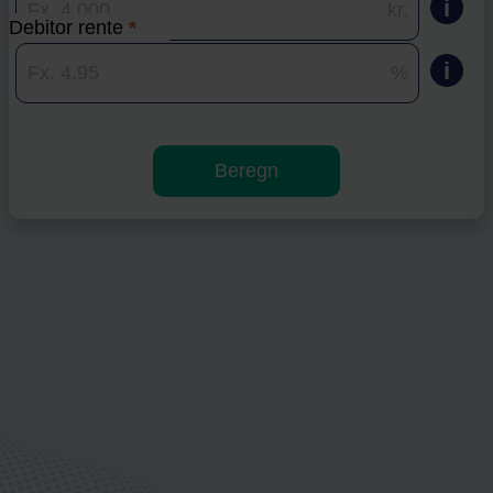
i
kr.
Debitor rente
*
i
%
Beregn