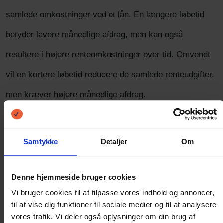
samlede omkostninger ved et lån. En længere løbetid
betyder lavere månedlige afdrag, men kan også
resultere i højere renteomkostninger over tid. Omvendt
vil en kortere løbetid reducere de samlede renteudgifter,
men kræver højere månedlige afdrag.
Når du bruger en låneberegner, kan du:
Samtykke
Detaljer
Om
Justere løbetid for at se, hvordan det påvirker
afdragene
Denne hjemmeside bruger cookies
Vi bruger cookies til at tilpasse vores indhold og annoncer,
Sammenligne renter for forskellige lånetilbud
til at vise dig funktioner til sociale medier og til at analysere
vores trafik. Vi deler også oplysninger om din brug af