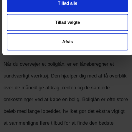
Tillad alle
Sørg for, at afdragene passer til din økonomi
Tillad valgte
Vær opmærksom på skjulte gebyrer
Afvis
Boliglån og låneberegner
Når du overvejer et boliglån, er en låneberegner et
uundværligt værktøj. Den hjælper dig med at få overblik
over de månedlige afdrag, renten og de samlede
omkostninger ved at købe en bolig. Boliglån er ofte store
beløb med lange løbetider, hvilket gør det ekstra vigtigt
at sammenligne flere tilbud for at finde den bedste