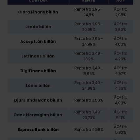
UDBYDER
RENTE
ÅOP
Rente fra 2,95 -
ÅOP fra
Clara Finans billån
24,5%
2,95%
Rente fra 2,95 -
ÅOP fra
Lendo billån
20,95%
3,80%
Rente fra 2,95 -
ÅOP fra
AcceptLån billån
24,99%
4,00%
Rente fra 3,49 -
ÅOP fra
Letfinans billån
18,2%
4,28%
Rente fra 3,49 -
ÅOP fra
DigiFinans billån
19,95%
4,57%
Rente fra 3,49 -
ÅOP fra
Lånio billån
24,99%
4,63%
ÅOP fra
Djurslands Bank billån
Rente fra 3,50%
4,90%
Rente fra 7,49 -
ÅOP fra
Bank Norwegian billån
20,73%
5,11%
ÅOP fra
Express Bank billån
Rente fra 4,58%
5,82%