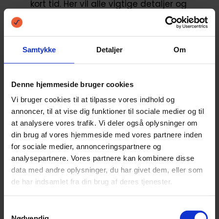
kort tid. Her vil alle vigtige detaljer og
informationer om lånet være angivet.
Det er meget vigtigt, at du læser hele
Samtykke
Detaljer
Om
låneaftalen grundigt igennem.
Denne hjemmeside bruger cookies
Godkend lånetilbud:
Hvis du er tilfreds
Vi bruger cookies til at tilpasse vores indhold og
med lånevilkår og betingelser, kan du
annoncer, til at vise dig funktioner til sociale medier og til
at analysere vores trafik. Vi deler også oplysninger om
underskrive låneaftalen.
din brug af vores hjemmeside med vores partnere inden
for sociale medier, annonceringspartnere og
Udbetaling:
Pengene bliver typisk
analysepartnere. Vores partnere kan kombinere disse
data med andre oplysninger, du har givet dem, eller som
udbetalt til din bankkonto inden for få
de har indsamlet fra din brug af deres tjenester.
dage.
Samtykkevalg
Nødvendig