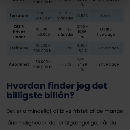
500.000 kr.
%
2.500 -
9 - 199
Ferratum
22,52%
Straks
50.000 kr.
måneder
D|E|R
12,55 -
10.000 -
36 - 120
Op til 2
Privat
19,56
150.000
måneder
hverdage
Finans
%
10.000 -
3,49 -
Letfinans
1 - 15 år
1 - 2 hverdage
500.000 kr.
18,2 %
3,69 -
30.000 -
Autolånet
1 - 15 år
24,99
1 - 2 hverdage
500.000 kr.
%
Hvordan finder jeg det
billigste billån?
Det er almindeligt at blive fristet af de mange
lånemuligheder, der er tilgængelige, når du