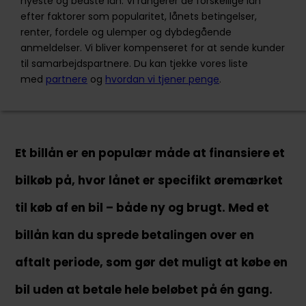
nyeste og bedste lån. Vi rangerer de forskellige lån
efter faktorer som popularitet, lånets betingelser,
Ansøg nu
renter, fordele og ulemper og dybdegående
anmeldelser. Vi bliver kompenseret for at sende kunder
til samarbejdspartnere. Du kan tjekke vores liste
med
partnere
og
hvordan vi tjener penge
.
Sambla er en uafhængig service, der sammenligner
9 forskellige banker. Vi sender din ansøgning til dem,
og så kommer alle op med deres bedste tilbud for at
få dig som kunde. På den måde behøver du ikke
betale unødvendige renteudgifter på dine lån.
Et billån er en populær måde at finansiere et
+45 70444450
bilkøb på, hvor lånet er specifikt øremærket
kundeservice@sambla.dk
til køb af en bil – både ny og brugt. Med et
Landgreven 3, st. th. 1301 København K
billån kan du sprede betalingen over en
aftalt periode, som gør det muligt at købe en
bil uden at betale hele beløbet på én gang.