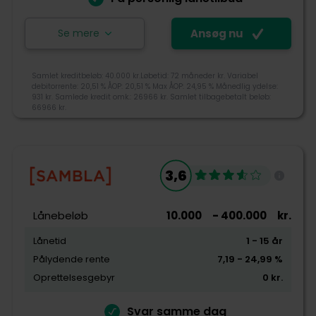
Se mere
Ansøg nu
Ansøg nu
Samlet kreditbeløb: 40.000 kr.Løbetid: 72 måneder kr. Variabel
debitorrente: 20,51 % ÅOP: 20,51 % Max ÅOP: 24,95 % Månedlig ydelse:
931 kr. Samlede kredit omk.: 26966 kr. Samlet tilbagebetalt beløb:
Lendo blev grundlagt i 2007, og er i dag den største
66966 kr.
sammenligningstjeneste i Norge og Sverige. Lendo er
ejet af den norske mediekoncern Schibsted, som
også ejer DBA og Bilbasen. Lendo sammenligner gratis
4,2
og uforpligtende lån fra op til 18 banker og långivere.
3,6
+45 70500010
Tjek-lån rating
kundeservice@lendo.dk
Lånebeløb
10.000
- 400.000
kr.
Gothersgade 8F, 1123 København K
Lånetid
1
- 15
år
Pålydende rente
7,19
- 24,99
%
Tilgængelighed
Oprettelsesgebyr
0
kr.
Pris
Svar samme dag
Kundeservice