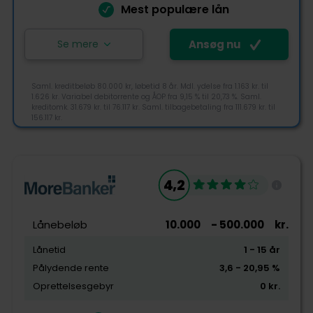
Mest populære lån
Se mere
Ansøg nu
Saml. kreditbeløb 80.000 kr, løbetid 8 år. Mdl. ydelse fra 1.163 kr. til
1.626 kr. Variabel debitorrente og ÅOP fra 9,15 % til 20,73 %. Saml.
kreditomk. 31.679 kr. til 76.117 kr. Saml. tilbagebetaling fra 111.679 kr. til
156.117 kr.
4,4
4,2
Tjek-lån rating
Lånebeløb
10.000
- 500.000
kr.
Lånetid
1
- 15
år
Pålydende rente
3,6
- 20,95
%
Tilgængelighed
Oprettelsesgebyr
0
kr.
Pris