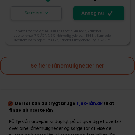
Se mere
Ansøg nu
Ansøg nu
Samlet kreditbeløb: 60.000 kr, Løbetid: 48 mdr., Variabel
debitorrente: 7 %, ÅOP: 7,19%, Månedlig ydelse: 1.484 kr., Samlede
kreditomkostninger: 11.239 kr., Samlet tilbagebetaling 71.239 kr.
Clara Finans er ejet og drevet af Admill ApS, som blev
stiftet af Mark Andersen der står bag nogle af
danmarks største sammenligningstjenester. Clara
3,6
Finans sammenligner i dag de bedste forbrugslån på
Se flere lånemuligheder her
lånemarkedet, og giver dig et godt overblik over dem.
Tjek-lån rating
+45 44110743
info@admill.dk
Vestergade 48H, 8000 Aarhus C
Derfor kan du trygt bruge
Tjek-lån.dk
til at
Tilgængelighed
finde dit næste lån
Pris
På Tjeklån arbejder vi dagligt på at give dig et overblik
Kundeservice
over dine lånemuligheder og sørge for at vise de