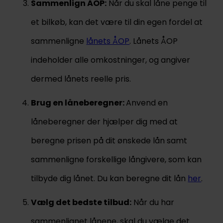
Sammenlign ÅOP:
Når du skal låne penge til
et bilkøb, kan det være til din egen fordel at
sammenligne
lånets ÅOP
. Lånets ÅOP
indeholder alle omkostninger, og angiver
dermed lånets reelle pris.
Brug en låneberegner:
Anvend en
låneberegner der hjælper dig med at
beregne prisen på dit ønskede lån samt
sammenligne forskellige långivere, som kan
tilbyde dig lånet. Du kan beregne dit lån
her
.
Vælg det bedste tilbud:
Når du har
sammenlignet lånene, skal du vælge det