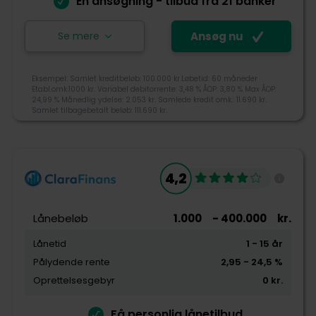
Én ansøgning - tilbud fra 21 banker
Kundeservice
Se mere
Ansøg nu
Ansøg nu
Eksempel: Samlet kreditbeløb: 100.000 kr.Løbetid: 60 måneder
Etabl.omk.1000 kr. Variabel debitorrente: 3,48 % ÅOP: 3,80 % Max ÅOP:
24,99 % Månedlig ydelse: 2.053 kr. Samlede kredit omk.: 11.690 kr.
Lendme blev etableret i 2016 af tre fynske
Samlet tilbagebetalt beløb: 111.690 kr.
iværksættere Frederik Murmann, Christoffer
Nylandsted og Peter Grunnet Wang, hvor de har haft
en lang fortid i bankverdenen. Lendme er i dag er en
4,5
låneudbyder sammenligning platform, hvor du med
4,2
en ansøgning kan modtage tilbud fra op til 15 banker
og långivere.
Tjek-lån rating
Lånebeløb
1.000
- 400.000
kr.
+45 70606262
Lånetid
1
- 15
år
kundeservice@lendme.dk
Pålydende rente
2,95
- 24,5
%
Tilgængelighed
Carl Jacobsens Vej 16, ST, 2500 Valby
Oprettelsesgebyr
0
kr.
Pris
Få personlig lånetilbud
Kundeservice