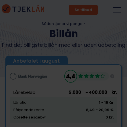
Se tilbud
Sådan tjener vi penge >
Billån
Find det billigste billån med eller uden udbetaling
Anbefalet i august
4,4
Lånebeløb
5.000
- 400.000
kr.
Lånetid
1
- 15
år
Pålydende rente
8,49
- 20,99
%
Oprettelsesgebyr
0
kr.