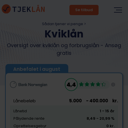
Se tilbud
Sådan tjener vi penge >
Kviklån
Oversigt over kviklån og forbrugslån - Ansøg
gratis
Anbefalet i august
4,4
Lånebeløb
5.000
- 400.000
kr.
Lånetid
1
- 15
år
Pålydende rente
8,49
- 20,99
%
Oprettelsesgebyr
0
kr.