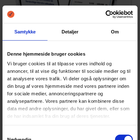
Samtykke
Detaljer
Om
Denne hjemmeside bruger cookies
Vi bruger cookies til at tilpasse vores indhold og
annoncer, til at vise dig funktioner til sociale medier og til
at analysere vores trafik. Vi deler også oplysninger om
din brug af vores hjemmeside med vores partnere inden
Fordele og ulemper ved
for sociale medier, annonceringspartnere og
analysepartnere. Vores partnere kan kombinere disse
kviklån
data med andre oplysninger, du har givet dem, eller som
de har indsamlet fra din brug af deres tjenester.
Der er både fordele og ulemper forbundet
Samtykkevalg
med et kviklån. Dem bør du være klar over, så
Nødvendig