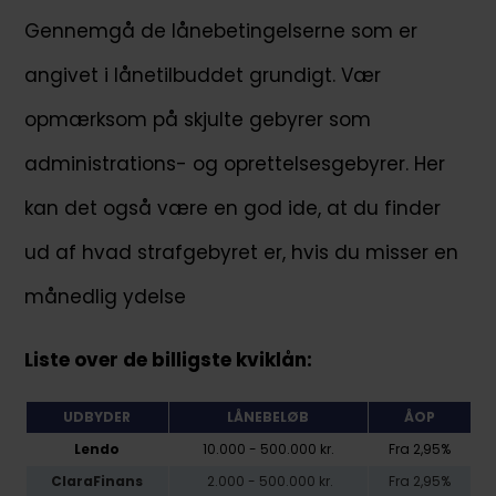
Gennemgå de lånebetingelserne som er
angivet i lånetilbuddet grundigt. Vær
opmærksom på skjulte gebyrer som
administrations- og oprettelsesgebyrer. Her
kan det også være en god ide, at du finder
ud af hvad strafgebyret er, hvis du misser en
månedlig ydelse
Liste over de billigste kviklån:
UDBYDER
LÅNEBELØB
ÅOP
Lendo
10.000 - 500.000 kr.
Fra 2,95%
ClaraFinans
2.000 - 500.000 kr.
Fra 2,95%