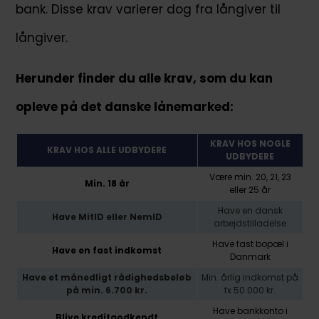
bank. Disse krav varierer dog fra långiver til
långiver.
Herunder finder du alle krav, som du kan
opleve på det danske lånemarked:
KRAV HOS NOGLE
KRAV HOS ALLE UDBYDERE
UDBYDERE
Være min. 20, 21, 23
Min. 18 år
eller 25 år
Have en dansk
Have MitID eller NemID
arbejdstilladelse
Have fast bopæl i
Have en fast indkomst
Danmark
Have et månedligt rådighedsbeløb
Min. årlig indkomst på
på min. 6.700 kr.
fx 50.000 kr.
Have bankkonto i
Blive kreditgodkendt