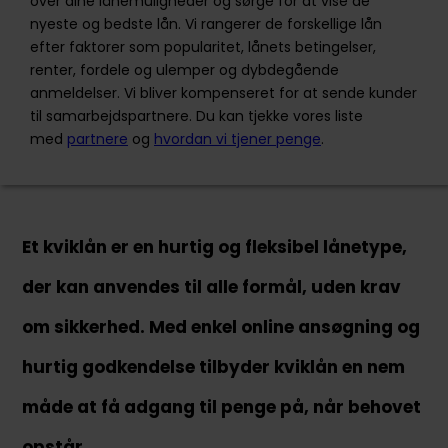
over dine lånemuligheder og sørge for at vise de
nyeste og bedste lån. Vi rangerer de forskellige lån
efter faktorer som popularitet, lånets betingelser,
Ansøg nu
renter, fordele og ulemper og dybdegående
anmeldelser. Vi bliver kompenseret for at sende kunder
til samarbejdspartnere. Du kan tjekke vores liste
med
partnere
og
hvordan vi tjener penge
.
Sambla er en uafhængig service, der sammenligner
9 forskellige banker. Vi sender din ansøgning til dem,
og så kommer alle op med deres bedste tilbud for at
få dig som kunde. På den måde behøver du ikke
betale unødvendige renteudgifter på dine lån.
Et kviklån er en hurtig og fleksibel lånetype,
+45 70444450
der kan anvendes til alle formål, uden krav
kundeservice@sambla.dk
om sikkerhed. Med enkel online ansøgning og
Landgreven 3, st. th. 1301 København K
hurtig godkendelse tilbyder kviklån en nem
måde at få adgang til penge på, når behovet
opstår.