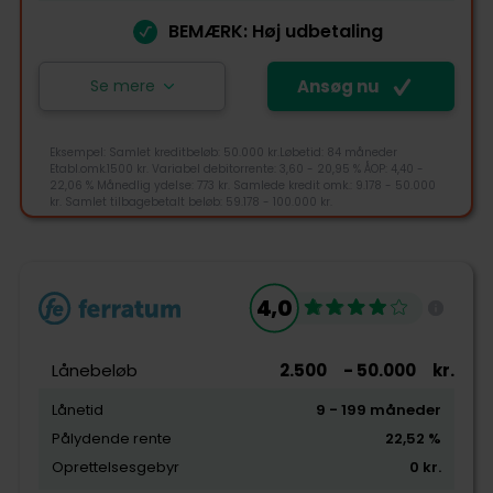
BEMÆRK: Høj udbetaling
Kundeservice
Se mere
Ansøg nu
Ansøg nu
Eksempel: Samlet kreditbeløb: 50.000 kr.Løbetid: 84 måneder
Etabl.omk.1500 kr. Variabel debitorrente: 3,60 - 20,95 % ÅOP: 4,40 -
22,06 % Månedlig ydelse: 773 kr. Samlede kredit omk.: 9.178 - 50.000
+45 89884836
kr. Samlet tilbagebetalt beløb: 59.178 - 100.000 kr.
kundeservice@creditstar.dk
Østerbrogade 226 2100 København Ø
4,6
4,0
Tjek-lån rating
Lånebeløb
2.500
- 50.000
kr.
Lånetid
9
- 199
måneder
Pålydende rente
22,52
%
Tilgængelighed
Oprettelsesgebyr
0
kr.
Pris