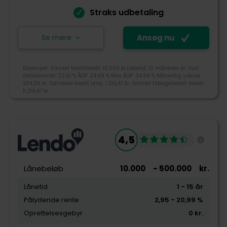
Straks udbetaling
Kundeservice
Se mere
Ansøg nu
Ansøg nu
Eksempel: Samlet kreditbeløb: 10.000 kr.Løbetid: 12 måneder kr. Fast
debitorrente: 22.51 % ÅOP: 24.99 % Max ÅOP: 24.99 % Månedlig ydelse:
934,96 kr. Samlede kredit omk.: 1.219,47 kr. Samlet tilbagebetalt beløb:
Lendme blev etableret i 2016 af tre fynske
11.219,47 kr.
iværksættere Frederik Murmann, Christoffer
Nylandsted og Peter Grunnet Wang, hvor de har haft
en lang fortid i bankverdenen. Lendme er i dag er en
4,0
låneudbyder sammenligning platform, hvor du med
4,5
en ansøgning kan modtage tilbud fra op til 15 banker
og långivere.
Tjek-lån rating
Lånebeløb
10.000
- 500.000
kr.
+45 70606262
Lånetid
1
- 15
år
kundeservice@lendme.dk
Pålydende rente
2,95
- 20,99
%
Tilgængelighed
Carl Jacobsens Vej 16, ST, 2500 Valby
Oprettelsesgebyr
0
kr.
Pris