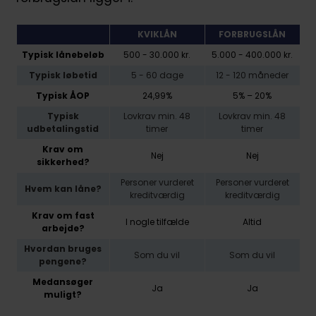
KVIKLÅN
FORBRUGSLÅN
Typisk lånebeløb
500 - 30.000 kr.
5.000 - 400.000 kr.
Typisk løbetid
5 - 60 dage
12 - 120 måneder
Typisk ÅOP
24,99%
5% – 20%
Typisk
Lovkrav min. 48
Lovkrav min. 48
udbetalingstid
timer
timer
Krav om
Nej
Nej
sikkerhed?
Personer vurderet
Personer vurderet
Hvem kan låne?
kreditværdig
kreditværdig
Krav om fast
I nogle tilfælde
Altid
arbejde?
Hvordan bruges
Som du vil
Som du vil
pengene?
Medansøger
Ja
Ja
muligt?