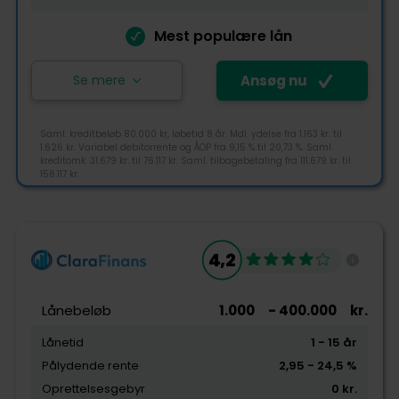
Mest populære lån
Se mere
Ansøg nu
Saml. kreditbeløb 80.000 kr, løbetid 8 år. Mdl. ydelse fra 1.163 kr. til
1.626 kr. Variabel debitorrente og ÅOP fra 9,15 % til 20,73 %. Saml.
kreditomk. 31.679 kr. til 76.117 kr. Saml. tilbagebetaling fra 111.679 kr. til
156.117 kr.
4,4
4,2
Tjek-lån rating
Lånebeløb
1.000
- 400.000
kr.
Lånetid
1
- 15
år
Pålydende rente
2,95
- 24,5
%
Tilgængelighed
Oprettelsesgebyr
0
kr.