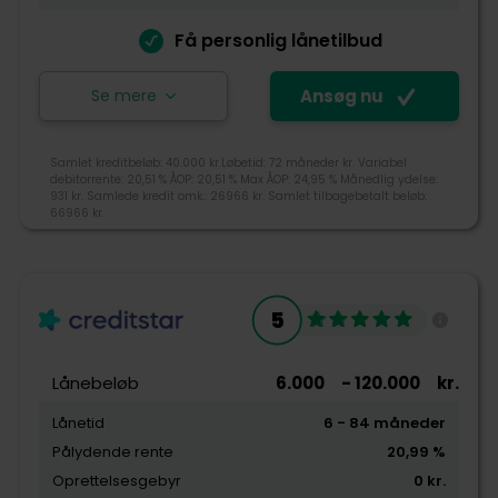
Pris
Få personlig lånetilbud
Kundeservice
Se mere
Ansøg nu
Ansøg nu
Samlet kreditbeløb: 40.000 kr.Løbetid: 72 måneder kr. Variabel
debitorrente: 20,51 % ÅOP: 20,51 % Max ÅOP: 24,95 % Månedlig ydelse:
931 kr. Samlede kredit omk.: 26966 kr. Samlet tilbagebetalt beløb:
Bank Norwegian er en internetbaseret bank for
66966 kr.
private kunder. De sælger enkle ind- og
udlånsprodukter. Ved hjælp af innovation og
teknologi giver Bank Norwegian deres kunder de
4,2
bedste løsninger til køb og brug af finansielle
5
tjenester online.
Tjek-lån rating
Lånebeløb
+45 70801100
6.000
- 120.000
kr.
mail@banknorwegian.dk
Lånetid
6
- 84
måneder
Snarøyveien 36, 1364 Fornebu, Norge
Pålydende rente
20,99
%
Tilgængelighed
Oprettelsesgebyr
0
kr.