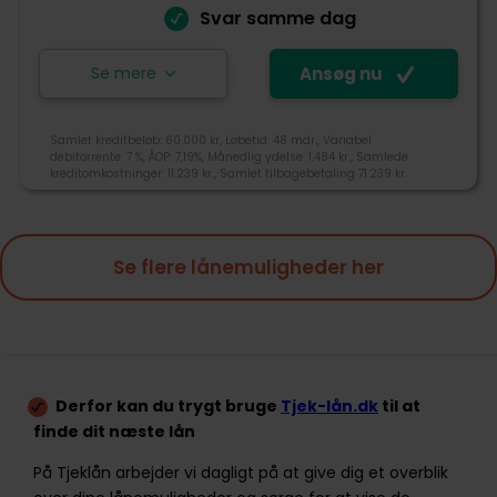
Svar samme dag
Kundeservice
Se mere
Ansøg nu
Ansøg nu
Samlet kreditbeløb: 60.000 kr, Løbetid: 48 mdr., Variabel
debitorrente: 7 %, ÅOP: 7,19%, Månedlig ydelse: 1.484 kr., Samlede
kreditomkostninger: 11.239 kr., Samlet tilbagebetaling 71.239 kr.
Lendo blev grundlagt i 2007, og er i dag den største
sammenligningstjeneste i Norge og Sverige. Lendo er
ejet af den norske mediekoncern Schibsted, som
3,6
også ejer DBA og Bilbasen. Lendo sammenligner gratis
Se flere lånemuligheder her
og uforpligtende lån fra op til 18 banker og långivere.
Tjek-lån rating
+45 70500010
kundeservice@lendo.dk
Gothersgade 8F, 1123 København K
Derfor kan du trygt bruge
Tjek-lån.dk
til at
Tilgængelighed
finde dit næste lån
Pris
På Tjeklån arbejder vi dagligt på at give dig et overblik
Kundeservice