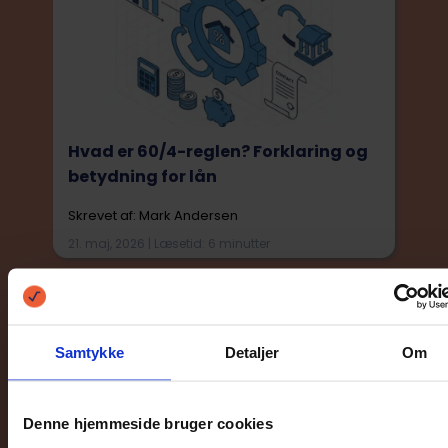
Hvad er 60/4-reglen? Forklaring og
betydning for lån
Skrevet af: Mark Andersen
21. maj, 2026 | Læsetid: 6 minutter
Samtykke
Detaljer
Om
Denne hjemmeside bruger cookies