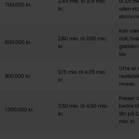
2,45 mio. til 3,15 mio.
til 3,5 mi
700.000 kr.
kr.
uden st
økonom
Kan væ
2,80 mio. til 3,60 mio.
nok, hvi
800.000 kr.
kr.
gælden 
lav
Ofte et
3,15 mio. til 4,05 mio.
900.000 kr.
realistis
kr.
niveau
Passer 
3,50 mio. til 4,50 mio.
bedre ti
1.000.000 kr.
kr.
lån på 3
mio. kr.