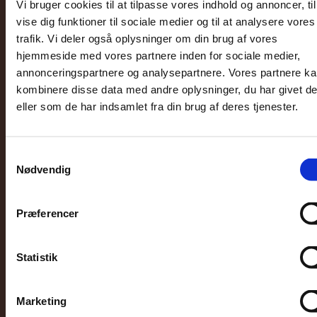
Vi bruger cookies til at tilpasse vores indhold og annoncer, til
vise dig funktioner til sociale medier og til at analysere vores
trafik. Vi deler også oplysninger om din brug af vores
Er renten på vej ned eller op?
hjemmeside med vores partnere inden for sociale medier,
annonceringspartnere og analysepartnere. Vores partnere k
kombinere disse data med andre oplysninger, du har givet d
Skrevet af: Mark Andersen
eller som de har indsamlet fra din brug af deres tjenester.
22. maj, 2026 | Læsetid: 6 minutter
Samtykkevalg
Nødvendig
Præferencer
Statistik
Marketing
Hvad er renten i dag? Se de aktuelle