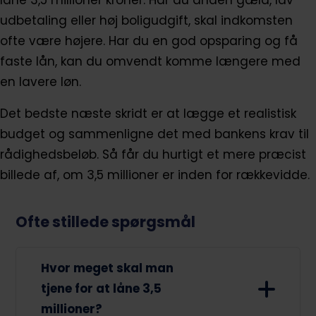
låne 3,5 millioner kroner. Har du anden gæld, lav
udbetaling eller høj boligudgift, skal indkomsten
ofte være højere. Har du en god opsparing og få
faste lån, kan du omvendt komme længere med
en lavere løn.
Det bedste næste skridt er at lægge et realistisk
budget og sammenligne det med bankens krav til
rådighedsbeløb. Så får du hurtigt et mere præcist
billede af, om 3,5 millioner er inden for rækkevidde.
Ofte stillede spørgsmål
Hvor meget skal man
tjene for at låne 3,5
millioner?