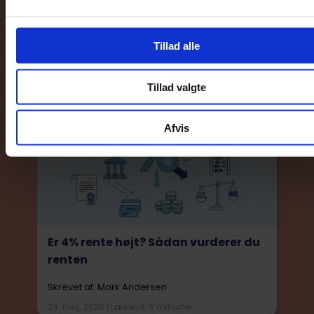
niveauer
Skrevet af: Mark Andersen
Tillad alle
23. maj, 2026 | Læsetid: 6 minutter
Tillad valgte
Afvis
Er 4% rente højt? Sådan vurderer du
renten
Skrevet af: Mark Andersen
24. maj, 2026 | Læsetid: 6 minutter