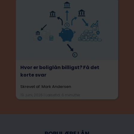
Hvor er boliglån billigst? Få det
korte svar
Skrevet af: Mark Andersen
19. juni, 2026 | Læsetid: 6 minutter
POPULÆRE LÅN