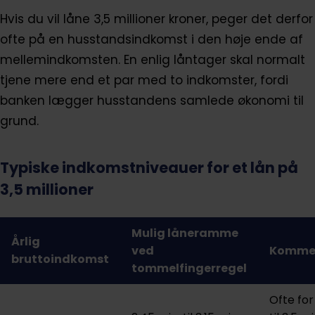
Hvis du vil låne 3,5 millioner kroner, peger det derfor
ofte på en husstandsindkomst i den høje ende af
mellemindkomsten. En enlig låntager skal normalt
tjene mere end et par med to indkomster, fordi
banken lægger husstandens samlede økonomi til
grund.
Typiske indkomstniveauer for et lån på
3,5 millioner
Mulig låneramme
Årlig
ved
Komme
bruttoindkomst
tommelfingerregel
Ofte for