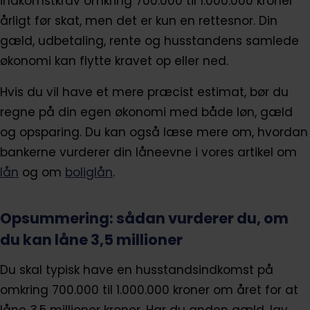
indkomstkrav omkring 700.000 til 1.000.000 kroner
årligt før skat, men det er kun en rettesnor. Din
gæld, udbetaling, rente og husstandens samlede
økonomi kan flytte kravet op eller ned.
Hvis du vil have et mere præcist estimat, bør du
regne på din egen økonomi med både løn, gæld
og opsparing. Du kan også læse mere om, hvordan
bankerne vurderer din låneevne i vores artikel om
lån
og om
boliglån
.
Opsummering: sådan vurderer du, om
du kan låne 3,5 millioner
Du skal typisk have en husstandsindkomst på
omkring 700.000 til 1.000.000 kroner om året for at