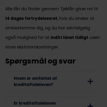
Alle lån du finder gennem Tjeklån giver ret til
14 dages fortrydelsesret
, hvis du ønsker at
ombestemme dig, og du har selvfølgelig
også mulighed for at
indfri lånet tidligt
uden
store ekstraomkostninger.
Spørgsmål og svar
Hvem er omfattet af
kreditaftaleloven?
Kreditaftaleloven omfatter
Er kreditaftaleloven
forbrugere, der indgår kreditaftaler