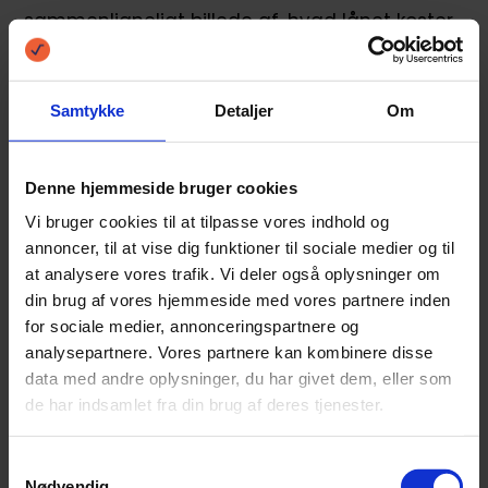
sammenligneligt billede af, hvad lånet koster
årligt, så de kan træffe informerede valg og
sammenligne forskellige lånetilbud på en
Samtykke
Detaljer
Om
gennemsigtig måde.
Denne hjemmeside bruger cookies
Ret til at modtage
Vi bruger cookies til at tilpasse vores indhold og
amortiseringsplan
annoncer, til at vise dig funktioner til sociale medier og til
at analysere vores trafik. Vi deler også oplysninger om
Kreditaftaleloven giver dig ret til at modtage
din brug af vores hjemmeside med vores partnere inden
for sociale medier, annonceringspartnere og
en amortiseringsplan, når du indgår en
analysepartnere. Vores partnere kan kombinere disse
data med andre oplysninger, du har givet dem, eller som
kreditaftale med afdrag.
de har indsamlet fra din brug af deres tjenester.
En amortiseringsplan viser, hvordan lånet vil
Samtykkevalg
Nødvendig