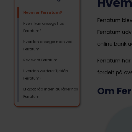
Hvem 
Hvem er Ferratum?
Ferratum blev 
Hvem kan ansøge hos
Ferratum?
Ferratum udvi
Hvordan ansøger man ved
online bank ud
Ferratum?
Ferratum har 
Review af Ferratum
Hvordan vurderer Tjeklån
fordelt på ov
Ferratum?
Om Fe
Et godt råd inden du låner hos
Ferratum