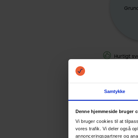
Grund
Hurtigt sv
min.)
Intet opr
Samtykke
Ingen beho
Denne hjemmeside bruger c
Alt er dig
Vi bruger cookies til at tilpas
eneste d
vores trafik. Vi deler også 
annonceringspartnere og anal