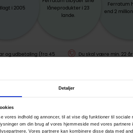
Ferratum tilbyder sine
Ferratum 
lagt i 2005
låneprodukter i 23
end 2 millio
lande.
ar og udbetaling (fra 45
Du skal være min. 22 år 
ansøge
ettelsesgebyr
Høje renter og gebyre
Detaljer
med traditionelle bankl
v for sikkerhedsstillelse.
Korte tilbagebetalings
ookies
italt - du skal ikke sende ét
se vores indhold og annoncer, til at vise dig funktioner til sociale
kan skabe økonomisk p
okument
oplysninger om din brug af vores hjemmeside med vores partnere i
ysepartnere. Vores partnere kan kombinere disse data med andr