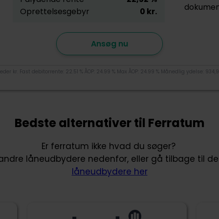
dokumen
Oprettelsesgebyr
0
kr.
Ansøg nu
der kr. Fast debitorrente: 22.51 % ÅOP: 24.99 % Max ÅOP: 24.99 % Månedlig ydelse: 934,96
Bedste alternativer til Ferratum
Er ferratum ikke hvad du søger?
andre låneudbydere nedenfor, eller gå tilbage til de
låneudbydere her