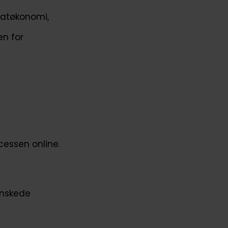
vatøkonomi,
en for
cessen online.
ønskede