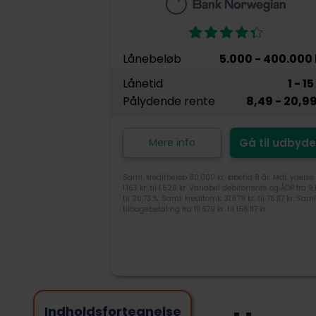
Lånebeløb
5.000
- 400.000
Lånetid
1
- 15
Pålydende rente
8,49
- 20,9
Mere info
Gå til udbyde
Saml. kreditbeløb 80.000 kr, løbetid 8 år. Mdl. ydelse 
1.163 kr. til 1.626 kr. Variabel debitorrente og ÅOP fra 9,
til 20,73 %. Saml. kreditomk. 31.679 kr. til 76.117 kr. Saml
tilbagebetaling fra 111.679 kr. til 156.117 kr.
Indholdsfortegnelse