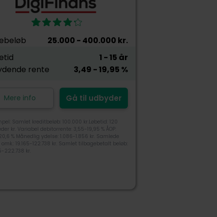
ebeløb
25.000
- 400.000
kr.
etid
1
- 15
år
ydende rente
3,49
- 19,95
%
Mere info
Gå til udbyder
pel: Samlet kreditbeløb: 100.000 kr.Løbetid: 120
er kr. Variabel debitorrente: 3,55-19,95 % ÅOP:
20,6 % Månedlig ydelse: 1.086-1.856 kr. Samlede
t omk.: 19.165-122.738 kr. Samlet tilbagebetalt beløb:
65-222.738 kr.