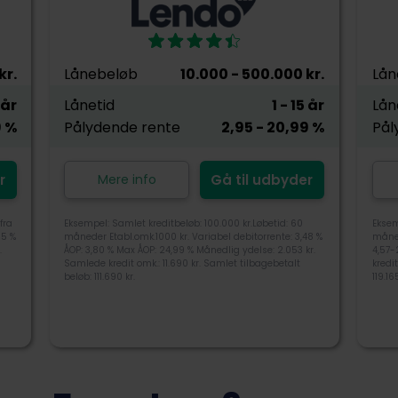
kr.
Lånebeløb
10.000
- 500.000
kr.
Lån
år
Lånetid
1
- 15
år
Lån
9
%
Pålydende rente
2,95
- 20,99
%
Pål
r
Mere info
Gå til udbyder
fra
Eksempel: Samlet kreditbeløb: 100.000 kr.Løbetid: 60
Eksem
15 %
måneder Etabl.omk.1000 kr. Variabel debitorrente: 3,48 %
måned
.
ÅOP: 3,80 % Max ÅOP: 24,99 % Månedlig ydelse: 2.053 kr.
4,57-
Samlede kredit omk.: 11.690 kr. Samlet tilbagebetalt
kredi
beløb: 111.690 kr.
119.1