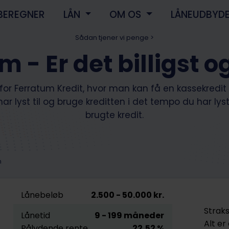
BEREGNER
LÅN
OM OS
LÅNEUDBYD
Sådan tjener vi penge >
m - Er det billigst o
 for Ferratum Kredit, hvor man kan få en kassekredit
r lyst til og bruge kreditten i det tempo du har lys
brugte kredit.
m
Lånebeløb
2.500
- 50.000
kr.
Straks
Lånetid
9
- 199
måneder
Alt er
Pålydende rente
22,52
%