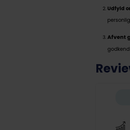
Udfyld o
personli
Afvent 
godkende
Revie