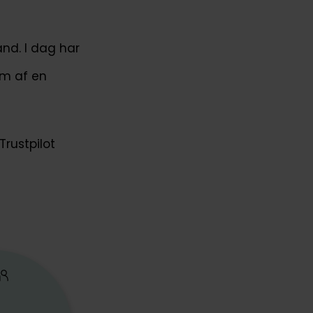
and. I dag har
rm af en
Trustpilot