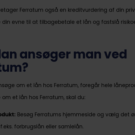
etager Ferratum også en kreditvurdering af din pri
 din evne til at tilbagebetale et lån og fastslå risiko
an ansøger man ved
tum?
nsøge om et lån hos Ferratum, foregår hele lånepro
 om et lån hos Ferratum, skal du:
odukt:
Besøg Ferratums hjemmeside og vælg det 
f.eks. forbrugslån eller samlelån.