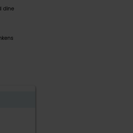
 dine
nkens