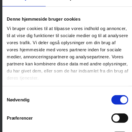
kreditor.
Denne hjemmeside bruger cookies
AktivFinans
Vi bruger cookies til at tilpasse vores indhold og annoncer,
Aktivfinans er en virksomhed der bygger på
til at vise dig funktioner til sociale medier og til at analysere
idéen om nærværende økonomisk
vores trafik. Vi deler også oplysninger om din brug af
rådgivning der tager udgangspunkt i den
vores hjemmeside med vores partnere inden for sociale
enkeltes situation.
medier, annonceringspartnere og analysepartnere. Vores
partnere kan kombinere disse data med andre oplysninger,
du har givet dem, eller som de har indsamlet fra din brug af
Vi beskæftiger os primært med private og
deres tjenester.
erhvervs kunder der har økonomiske
udfordringer.
Samtykkevalg
Nødvendig
CV
Præferencer
SST Management