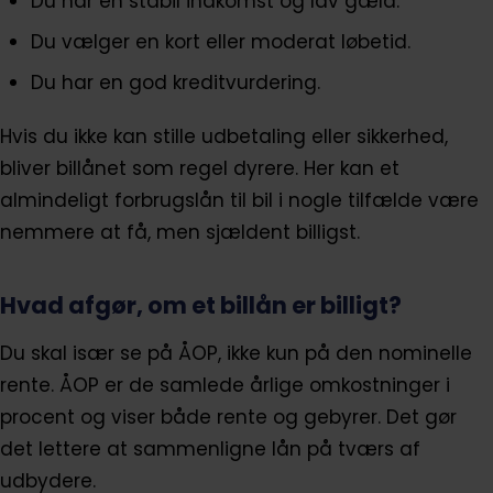
Du har en stabil indkomst og lav gæld.
Du vælger en kort eller moderat løbetid.
Du har en god kreditvurdering.
Hvis du ikke kan stille udbetaling eller sikkerhed,
bliver billånet som regel dyrere. Her kan et
almindeligt forbrugslån til bil i nogle tilfælde være
nemmere at få, men sjældent billigst.
Hvad afgør, om et billån er billigt?
Du skal især se på ÅOP, ikke kun på den nominelle
rente. ÅOP er de samlede årlige omkostninger i
procent og viser både rente og gebyrer. Det gør
det lettere at sammenligne lån på tværs af
udbydere.