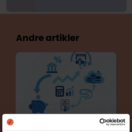
Andre artikler
Hvor er det nemmest at låne penge?