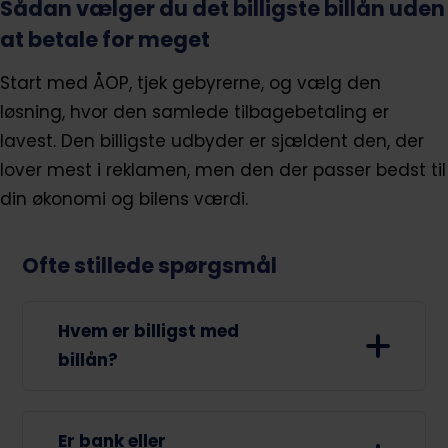
Sådan vælger du det billigste billån uden
at betale for meget
Start med ÅOP, tjek gebyrerne, og vælg den
løsning, hvor den samlede tilbagebetaling er
lavest. Den billigste udbyder er sjældent den, der
lover mest i reklamen, men den der passer bedst til
din økonomi og bilens værdi.
Ofte stillede spørgsmål
Hvem er billigst med
billån?
Billån med sikkerhed i bilen er ofte
billigst, især hvis du har en god
Er bank eller