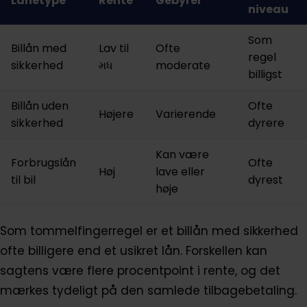
Lånetype
Rente
Gebyrer
niveau
Som
Billån med
Lav til
Ofte
regel
sikkerhed
મધ
moderate
billigst
Billån uden
Ofte
Højere
Varierende
sikkerhed
dyrere
Kan være
Forbrugslån
Ofte
Høj
lave eller
til bil
dyrest
høje
Som tommelfingerregel er et billån med sikkerhed
ofte billigere end et usikret lån. Forskellen kan
sagtens være flere procentpoint i rente, og det
mærkes tydeligt på den samlede tilbagebetaling.