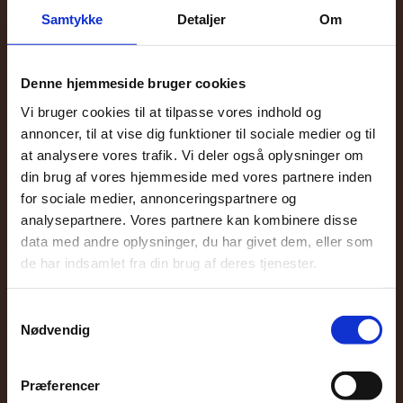
Samtykke
Detaljer
Om
Skrevet af: Mark Andersen
20. maj, 2026 | Læsetid: 6 minutter
Denne hjemmeside bruger cookies
Vi bruger cookies til at tilpasse vores indhold og
annoncer, til at vise dig funktioner til sociale medier og til
at analysere vores trafik. Vi deler også oplysninger om
din brug af vores hjemmeside med vores partnere inden
for sociale medier, annonceringspartnere og
analysepartnere. Vores partnere kan kombinere disse
data med andre oplysninger, du har givet dem, eller som
de har indsamlet fra din brug af deres tjenester.
Hvad er 60/4-reglen? Forklaring og
Samtykkevalg
betydning for lån
Nødvendig
Skrevet af: Mark Andersen
21. maj, 2026 | Læsetid: 6 minutter
Præferencer