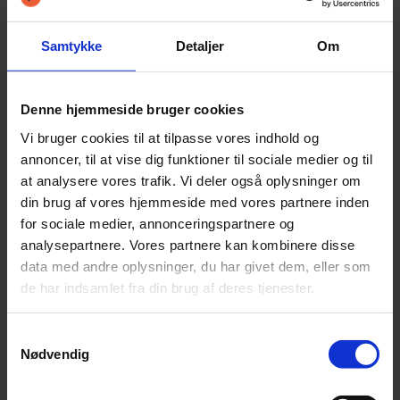
Det hele er nemt og hurtigt, og du vil kunne få
Samtykke
Detaljer
Om
svar på din ansøgning allerede indenfor en
time i åbningstiden. Du skal dog huske, at du
Denne hjemmeside bruger cookies
skal være fyldt 21 år for at du kan ansøge og
Vi bruger cookies til at tilpasse vores indhold og
annoncer, til at vise dig funktioner til sociale medier og til
have mulighed for at betale lånet tilbage, før
at analysere vores trafik. Vi deler også oplysninger om
du begynder at
låne penge
.
din brug af vores hjemmeside med vores partnere inden
for sociale medier, annonceringspartnere og
analysepartnere. Vores partnere kan kombinere disse
Udbetaling af lån
data med andre oplysninger, du har givet dem, eller som
de har indsamlet fra din brug af deres tjenester.
Når man skal låne penge, kan det være rart at
Samtykkevalg
vide, hvor og hvornår pengene bliver udbetalt
Nødvendig
til din konto. Når du skal låne hos Leasy