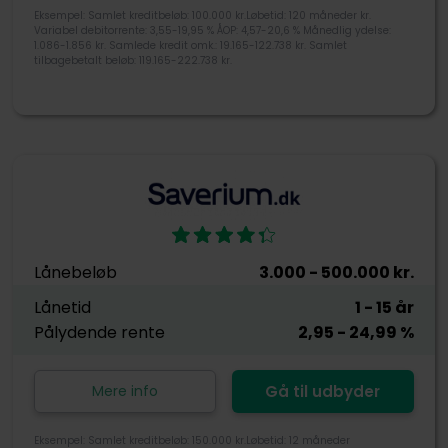
Eksempel: Samlet kreditbeløb: 100.000 kr.Løbetid: 120 måneder kr.
Variabel debitorrente: 3,55-19,95 % ÅOP: 4,57-20,6 % Månedlig ydelse:
1.086-1.856 kr. Samlede kredit omk.: 19.165-122.738 kr. Samlet
tilbagebetalt beløb: 119.165-222.738 kr.
Lånebeløb
3.000
- 500.000
kr.
Lånetid
1
- 15
år
Pålydende rente
2,95
- 24,99
%
Mere info
Gå til udbyder
Eksempel: Samlet kreditbeløb: 150.000 kr.Løbetid: 12 måneder