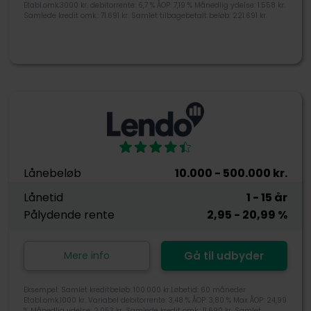
Etabl.omk.3000 kr. debitorrente: 6,7 % ÅOP: 7,19 % Månedlig ydelse: 1.558 kr.
Samlede kredit omk.: 71.691 kr. Samlet tilbagebetalt beløb: 221.691 kr.
Lånebeløb
10.000
- 500.000
kr.
Lånetid
1
- 15
år
Pålydende rente
2,95
- 20,99
%
Mere info
Gå til udbyder
Eksempel: Samlet kreditbeløb: 100.000 kr.Løbetid: 60 måneder
Etabl.omk.1000 kr. Variabel debitorrente: 3,48 % ÅOP: 3,80 % Max ÅOP: 24,99
% Månedlig ydelse: 2.053 kr. Samlede kredit omk.: 11.690 kr. Samlet