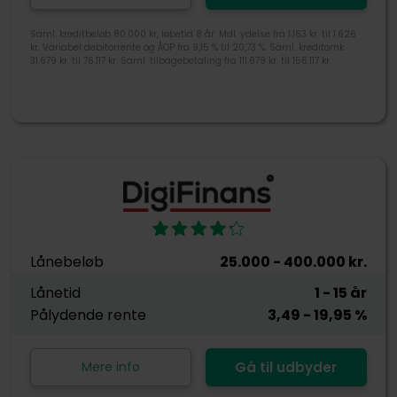
Saml. kreditbeløb 80.000 kr, løbetid 8 år. Mdl. ydelse fra 1.163 kr. til 1.626
kr. Variabel debitorrente og ÅOP fra 9,15 % til 20,73 %. Saml. kreditomk.
31.679 kr. til 76.117 kr. Saml. tilbagebetaling fra 111.679 kr. til 156.117 kr.
Lånebeløb
25.000
- 400.000
kr.
Lånetid
1
- 15
år
Pålydende rente
3,49
- 19,95
%
Mere info
Gå til udbyder