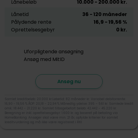
Lånebeløb
10.000
- 200.000
kr.
Lånetid
36
- 120
måneder
Pålydende rente
16,9
- 19,56
%
Oprettelsesgebyr
0
kr.
Uforpligtende ansøgning
Ansøg med MitID
Ansøg nu
Samlet kreditbeløb: 20.000 kr.Løbetid: 82 måneder kr. Variabel debitorrente:
16,90 - 19,56 % ÅOP: 20,18 - 22,94 % Månedlig ydelse: 395 – 561 kr. Samlede kredit
omk.: 18.442 - 21.220 kr. Samlet tilbagebetalt beløb: 42.442 - 45.220 kr.
Beregning er inkl. oprettelsesgebyr: 1.600 kr. og baseret på betaling via
HomeBanking. Ansøger skal være min. 21 år, opfylde kriterier for samlet
kreditvurdering og må ikke være registreret i RKI