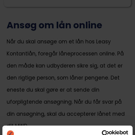
Ansøg om lån online
Når du skal ansøge om et lån hos Leasy
Kontantlån, foregår låneprocessen online. På
den måde kan udbyderen sikre sig, at det er
den rigtige person, som låner pengene. Det
eneste du skal gøre er at sende din
uforpligtende ansøgning. Når du får svar på
din ansøgning, skal du accepterer lånet med
dit MitID.