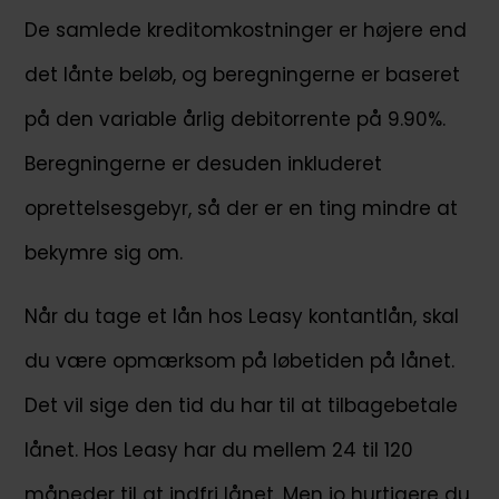
De samlede kreditomkostninger er højere end
det lånte beløb, og beregningerne er baseret
på den variable årlig debitorrente på 9.90%.
Beregningerne er desuden inkluderet
oprettelsesgebyr, så der er en ting mindre at
bekymre sig om.
Når du tage et lån hos Leasy kontantlån, skal
du være opmærksom på løbetiden på lånet.
Det vil sige den tid du har til at tilbagebetale
lånet. Hos Leasy har du mellem 24 til 120
måneder til at indfri lånet. Men jo hurtigere du