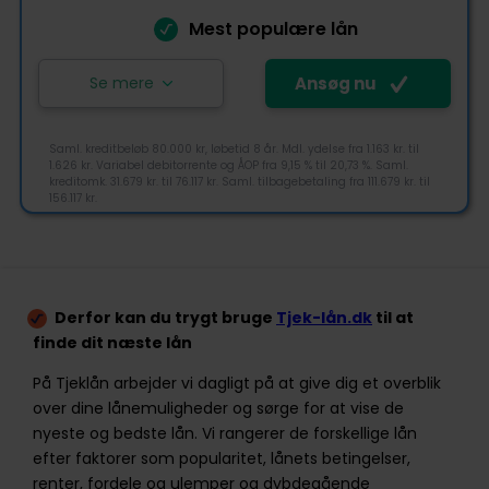
Mest populære lån
Kundeservice
Se mere
Ansøg nu
Ansøg nu
Saml. kreditbeløb 80.000 kr, løbetid 8 år. Mdl. ydelse fra 1.163 kr. til
1.626 kr. Variabel debitorrente og ÅOP fra 9,15 % til 20,73 %. Saml.
kreditomk. 31.679 kr. til 76.117 kr. Saml. tilbagebetaling fra 111.679 kr. til
DigiFinans er en sammenligningstjeneste, der
156.117 kr.
samarbejder med 11 af mest velkendte banker i
Norden heriblandt Express Bank, Resurs Bank og
Ferratum. DigiFinans gør det nemt at sammenligne
4,4
lån for forbrugerne, som også har kvitteret DigiFinans
med 4,6/5 stjerner på Trustpilot.
Derfor kan du trygt bruge
Tjek-lån.dk
til at
finde dit næste lån
Tjek-lån rating
+45 70605730
På Tjeklån arbejder vi dagligt på at give dig et overblik
kundeservice@digifinans.dk
over dine lånemuligheder og sørge for at vise de
Bredgade 23B, 2. sal, 1260 København K
nyeste og bedste lån. Vi rangerer de forskellige lån
Tilgængelighed
efter faktorer som popularitet, lånets betingelser,
Pris
renter, fordele og ulemper og dybdegående