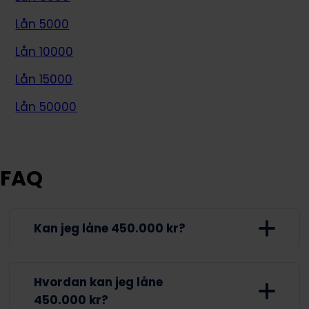
Lån 5000
Lån 10000
Lån 15000
Lån 50000
FAQ
Kan jeg låne 450.000 kr?
Du har mulighed for at låne 450.000 kr.
Hvordan kan jeg låne
gennem en række velkendte långivere,
450.000 kr?
hvor låneprocessen er super nem og