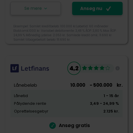
Se mere
Ansøg nu
Ansøg nu
Eksempel: Samlet kreditbeløb: 100.000 kr.Løbetid: 60 måneder
Etabl.omk.1000 kr. Variabel debitorrente: 3,48 % ÅOP: 3,80 % Max ÅOP:
24,99 % Månedlig ydelse: 2.053 kr. Samlede kredit omk.: 11.690 kr.
Lendme blev etableret i 2016 af tre fynske
Samlet tilbagebetalt beløb: 111.690 kr.
iværksættere Frederik Murmann, Christoffer
Nylandsted og Peter Grunnet Wang, hvor de har haft
en lang fortid i bankverdenen. Lendme er i dag er en
4,5
låneudbyder sammenligning platform, hvor du med
4,2
en ansøgning kan modtage tilbud fra op til 15 banker
og långivere.
Tjek-lån rating
Lånebeløb
10.000
- 500.000
kr.
+45 70606262
Lånetid
1
- 15
år
kundeservice@lendme.dk
Pålydende rente
3,49
- 24,99
%
Tilgængelighed
Carl Jacobsens Vej 16, ST, 2500 Valby
Oprettelsesgebyr
2.125
kr.
Pris
Ansøg gratis
Kundeservice