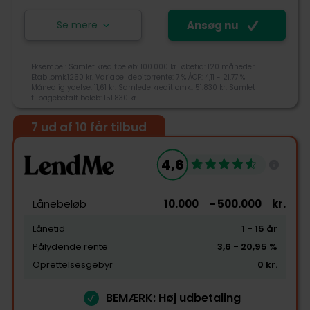
Se mere
Ansøg nu
Eksempel: Samlet kreditbeløb: 100.000 kr.Løbetid: 120 måneder
Etabl.omk.1250 kr. Variabel debitorrente: 7 % ÅOP: 4,11 - 21,77 %
Månedlig ydelse: 11,61 kr. Samlede kredit omk.: 51.830 kr. Samlet
tilbagebetalt beløb: 151.830 kr.
7 ud af 10 får tilbud
4,2
4,6
Tjek-lån rating
Lånebeløb
10.000
- 500.000
kr.
Lånetid
1
- 15
år
Pålydende rente
3,6
- 20,95
%
Tilgængelighed
Oprettelsesgebyr
0
kr.
Pris
BEMÆRK: Høj udbetaling
Kundeservice