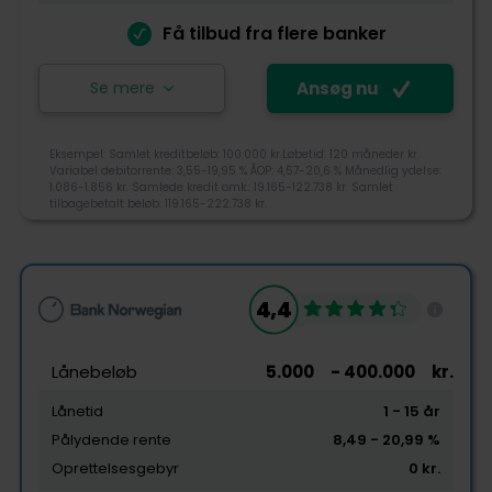
Ansøg nu
Få tilbud fra flere banker
Se mere
Ansøg nu
Letfinans formidler lån fra tre forskellige banker:
Eksempel: Samlet kreditbeløb: 100.000 kr.Løbetid: 120 måneder kr.
Basisbank, Express Bank og Resurs Bank, og det giver
Variabel debitorrente: 3,55-19,95 % ÅOP: 4,57-20,6 % Månedlig ydelse:
dig dermed som låntager mulighed for at få flere
1.086-1.856 kr. Samlede kredit omk.: 19.165-122.738 kr. Samlet
tilbud under en samlet ansøgning.
tilbagebetalt beløb: 119.165-222.738 kr.
+45 31319000
4,3
info@letfinans.dk
4,4
Vestergade 3, 1456 Kbh. K.
Tjek-lån rating
Lånebeløb
5.000
- 400.000
kr.
Lånetid
1
- 15
år
Pålydende rente
8,49
- 20,99
%
Tilgængelighed
Oprettelsesgebyr
0
kr.
Pris