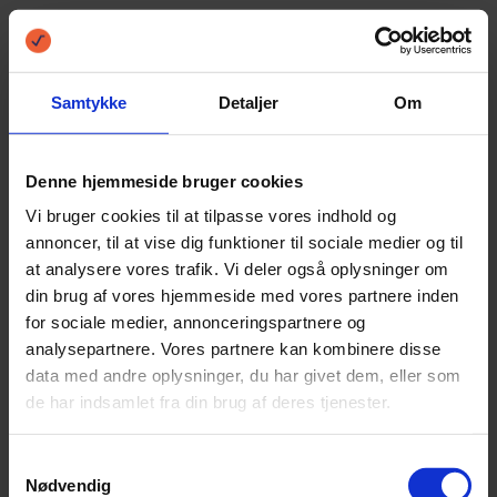
Lån 450.000 trods RKI
Samtykke
Detaljer
Om
Har du behov for at låne 450.000 kr. trods RKI,
har du begrænsede muligheder for at optage
Denne hjemmeside bruger cookies
Forbrugslån, dog findes der en løsning. Du har
Vi bruger cookies til at tilpasse vores indhold og
annoncer, til at vise dig funktioner til sociale medier og til
dog mulighed for at optage et Pantelån, men
at analysere vores trafik. Vi deler også oplysninger om
din brug af vores hjemmeside med vores partnere inden
så tænker du nok, hvad er et Pantelån?
for sociale medier, annonceringspartnere og
analysepartnere. Vores partnere kan kombinere disse
Et Pantelån er en lånetype, hvor du stiller dine
data med andre oplysninger, du har givet dem, eller som
de har indsamlet fra din brug af deres tjenester.
genstande som pant. Långiveren tager dine
genstande som pant, og udbetaler derefter
Samtykkevalg
Nødvendig