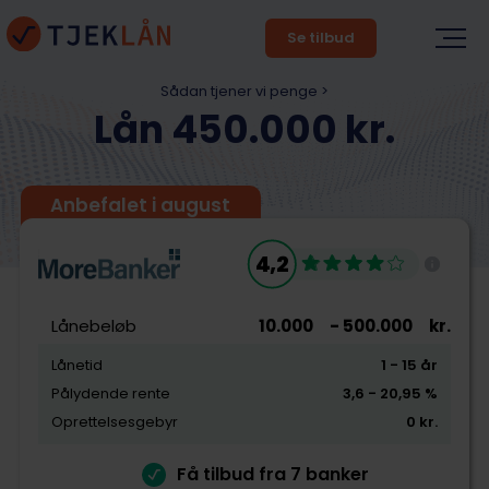
Se tilbud
Sådan tjener vi penge >
Lån 450.000 kr.
Anbefalet i august
4,2
Lånebeløb
10.000
- 500.000
kr.
Lånetid
1
- 15
år
Pålydende rente
3,6
- 20,95
%
Oprettelsesgebyr
0
kr.
Få tilbud fra 7 banker