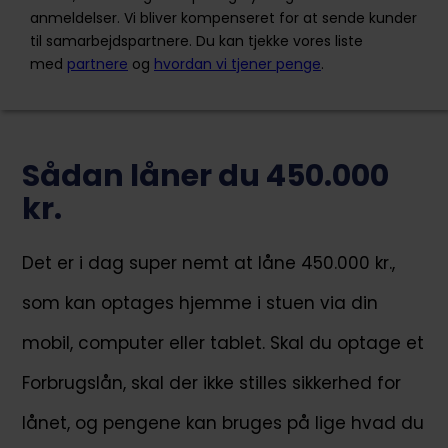
anmeldelser. Vi bliver kompenseret for at sende kunder
Kundeservice
til samarbejdspartnere. Du kan tjekke vores liste
med
partnere
og
hvordan vi tjener penge
.
Ansøg nu
Sådan låner du 450.000
Bank Norwegian er en internetbaseret bank for
private kunder. De sælger enkle ind- og
kr.
udlånsprodukter. Ved hjælp af innovation og
teknologi giver Bank Norwegian deres kunder de
bedste løsninger til køb og brug af finansielle
Det er i dag super nemt at låne 450.000 kr.,
tjenester online.
som kan optages hjemme i stuen via din
+45 70801100
mobil, computer eller tablet. Skal du optage et
mail@banknorwegian.dk
Forbrugslån, skal der ikke stilles sikkerhed for
Snarøyveien 36, 1364 Fornebu, Norge
lånet, og pengene kan bruges på lige hvad du