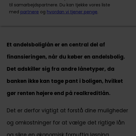
til samarbejdspartnere. Du kan tjekke vores liste
med
partnere
og
hvordan vi tjener penge
.
Ansøg nu
Et andelsboliglån er en central del af
Mybanker startede i 2000, som den første
sammenlignes tjeneste for de danske bankkunder og
finansieringen, når du køber en andelsbolig.
låntagere.
Det adskiller sig fra andre lånetyper, da
+45 70207232
info@mybanker.dk
banken ikke kan tage pant i boligen, hvilket
Vestergade 18E, 1456 København K
gør renten højere end på realkreditlån.
Det er derfor vigtigt at forstå dine muligheder
og omkostninger for at vælge det rigtige lån
og sikre en økonomisk fornuftig løsning.