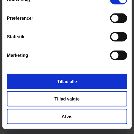
LAVESTE
HØJESTE
BANK
Præferencer
RENTE
RENTE
Sydbank
4.01%
4.01%
Statistik
Nordea
4.11%
8.02%
Danske Bank
4.15%
7.70%
Jyske Bank
4.42%
8.72%
Marketing
Ringkjøbing Landbobank
4.45%
8.45%
Nykredit
4.52%
4.52%
Tillad alle
Lån & Spar Bank
4.52%
7.66%
Sparekassen Sjælland-
4.52%
11.95%
Fyn
Tillad valgte
Spar Nord
4.58%
9.84%
Sparekassen Kronjylland
4.58%
11.41%
Afvis
Arbejdernes Landsbank
4.73%
4.73%