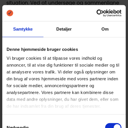
situation. Ved at undersøge og sammenligne
tilbud fra flere banker kan du finde den
bedste rente og undgå unødige
Samtykke
Detaljer
Om
omkostninger.
Denne hjemmeside bruger cookies
Vi ved godt at det kan virke uoverskueligt at
Vi bruger cookies til at tilpasse vores indhold og
skulle finde renterne hos de enkelte banker.
annoncer, til at vise dig funktioner til sociale medier og til
at analysere vores trafik. Vi deler også oplysninger om
Bare rolig, det forstår vi godt, og derfor har vi
din brug af vores hjemmeside med vores partnere inden
for sociale medier, annonceringspartnere og
herunder samlet en liste over rentespændet
analysepartnere. Vores partnere kan kombinere disse
på andelsboliglån hos de enkelte banker.
data med andre oplysninger, du har givet dem, eller som
de har indsamlet fra din brug af deres tjenester.
Her er rentespændet på andelsboliglån hos
Samtykkevalg
nogle af de største banker i Danmark:
Nødvendig