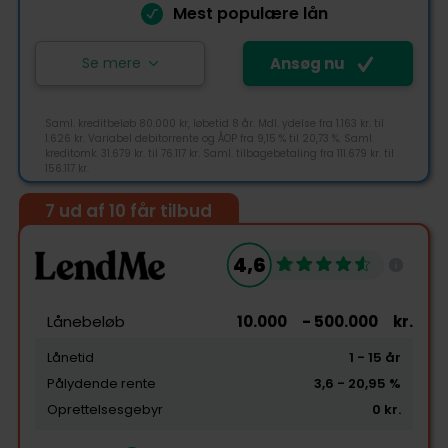
Mest populære lån
Se mere
Ansøg nu
Saml. kreditbeløb 80.000 kr, løbetid 8 år. Mdl. ydelse fra 1.163 kr. til
1.626 kr. Variabel debitorrente og ÅOP fra 9,15 % til 20,73 %. Saml.
kreditomk. 31.679 kr. til 76.117 kr. Saml. tilbagebetaling fra 111.679 kr. til
156.117 kr.
7 ud af 10 får tilbud
4,4
4,6
Tjek-lån rating
Lånebeløb
10.000
- 500.000
kr.
Lånetid
1
- 15
år
Pålydende rente
3,6
- 20,95
%
Tilgængelighed
Oprettelsesgebyr
0
kr.
Pris