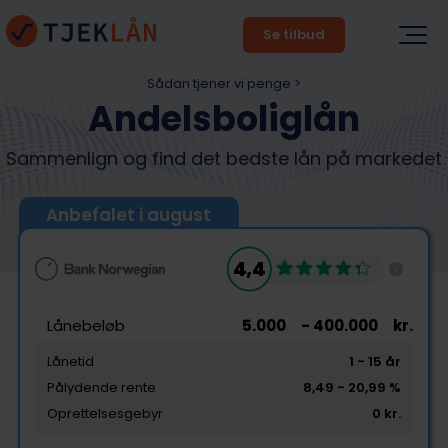
Se tilbud
Sådan tjener vi penge >
Andelsboliglån
Sammenlign og find det bedste lån på markedet
Anbefalet i august
4,4
Lånebeløb
5.000
- 400.000
kr.
Lånetid
1
- 15
år
Pålydende rente
8,49
- 20,99
%
Oprettelsesgebyr
0
kr.