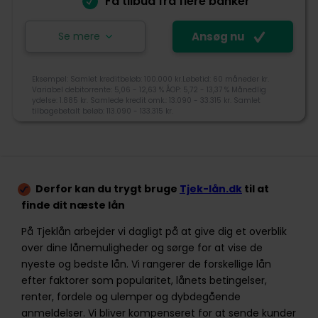
Få tilbud fra flere banker
Kundeservice
Se mere
Ansøg nu
Ansøg nu
Eksempel: Samlet kreditbeløb: 100.000 kr.Løbetid: 60 måneder kr.
Variabel debitorrente: 5,06 - 12,63 % ÅOP: 5,72 - 13,37 % Månedlig
ydelse: 1.885 kr. Samlede kredit omk.: 13.090 - 33.315 kr. Samlet
Lendo blev grundlagt i 2007, og er i dag den største
tilbagebetalt beløb: 113.090 - 133.315 kr.
sammenligningstjeneste i Norge og Sverige. Lendo er
ejet af den norske mediekoncern Schibsted, som
også ejer DBA og Bilbasen. Lendo sammenligner gratis
4,6
og uforpligtende lån fra op til 18 banker og långivere.
Derfor kan du trygt bruge
Tjek-lån.dk
til at
+45 70500010
finde dit næste lån
Tjek-lån rating
kundeservice@lendo.dk
På Tjeklån arbejder vi dagligt på at give dig et overblik
Gothersgade 8F, 1123 København K
over dine lånemuligheder og sørge for at vise de
nyeste og bedste lån. Vi rangerer de forskellige lån
Tilgængelighed
efter faktorer som popularitet, lånets betingelser,
Pris
renter, fordele og ulemper og dybdegående
anmeldelser. Vi bliver kompenseret for at sende kunder
Kundeservice