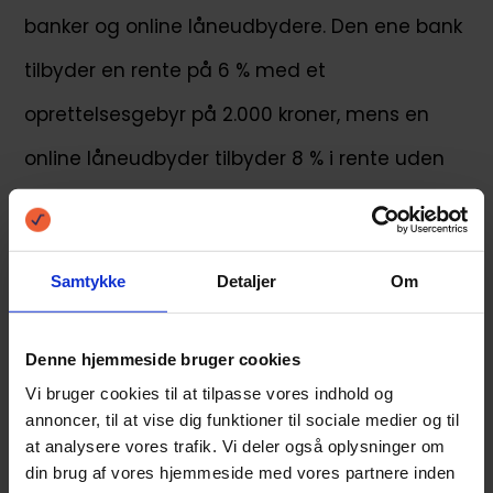
banker og online låneudbydere. Den ene bank
tilbyder en rente på 6 % med et
oprettelsesgebyr på 2.000 kroner, mens en
online låneudbyder tilbyder 8 % i rente uden
oprettelsesgebyr.
Efter at have regnet det hele sammen, finder
Samtykke
Detaljer
Om
hun ud af, at bankens tilbud er billigere på
lang sigt, selvom der er et oprettelsesgebyr.
Denne hjemmeside bruger cookies
Vi bruger cookies til at tilpasse vores indhold og
2. Læg et realistisk budget
annoncer, til at vise dig funktioner til sociale medier og til
at analysere vores trafik. Vi deler også oplysninger om
Sørg for, at du har et klart overblik over din
din brug af vores hjemmeside med vores partnere inden