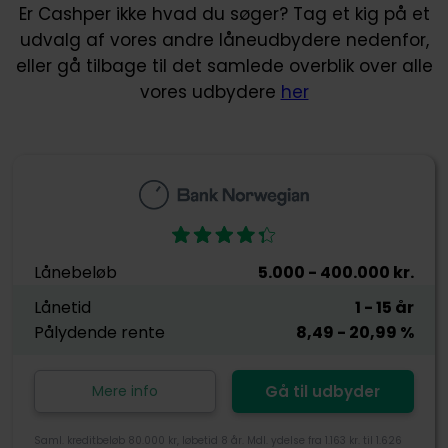
Er Cashper ikke hvad du søger? Tag et kig på et
udvalg af vores andre låneudbydere nedenfor,
eller gå tilbage til det samlede overblik over alle
vores udbydere
her
Lånebeløb
5.000
- 400.000
kr.
Lånetid
1
- 15
år
Pålydende rente
8,49
- 20,99
%
Mere info
Gå til udbyder
Saml. kreditbeløb 80.000 kr, løbetid 8 år. Mdl. ydelse fra 1.163 kr. til 1.626