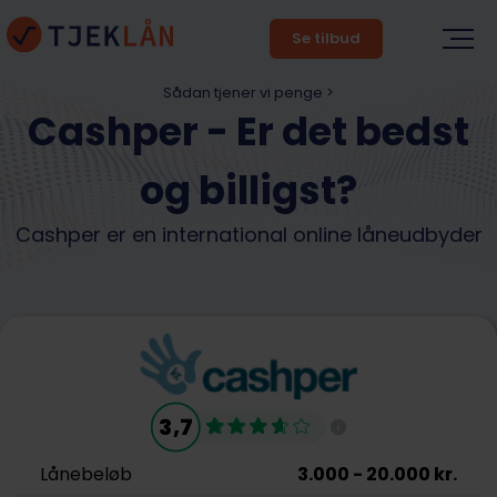
Se tilbud
Sådan tjener vi penge >
Cashper - Er det bedst
og billigst?
Cashper er en international online låneudbyder
3,7
Lånebeløb
3.000
- 20.000
kr.