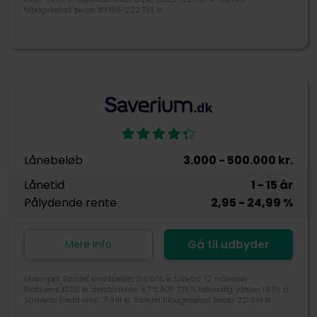
tilbagebetalt beløb: 119.165-222.738 kr.
Lånebeløb
3.000
- 500.000
kr.
Lånetid
1
- 15
år
Pålydende rente
2,95
- 24,99
%
Mere info
Gå til udbyder
Eksempel: Samlet kreditbeløb: 150.000 kr.Løbetid: 12 måneder
Etabl.omk.3000 kr. debitorrente: 6,7 % ÅOP: 7,19 % Månedlig ydelse: 1.558 kr.
Samlede kredit omk.: 71.691 kr. Samlet tilbagebetalt beløb: 221.691 kr.