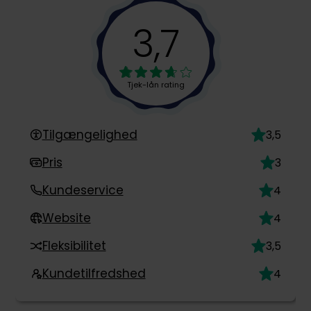
3,7
Tjek-lån rating
Tilgængelighed
3,5
Pris
3
Kundeservice
4
Website
4
Fleksibilitet
3,5
Kundetilfredshed
4