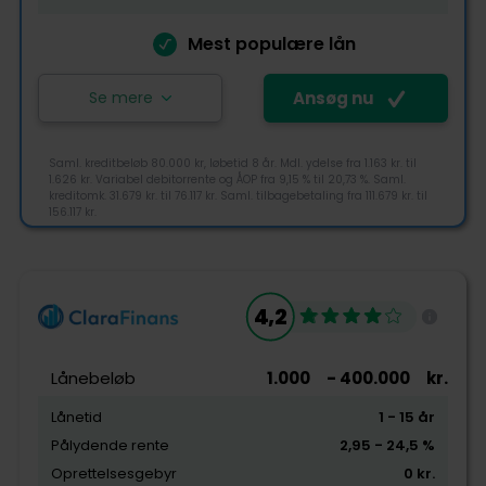
Mest populære lån
Se mere
Ansøg nu
Saml. kreditbeløb 80.000 kr, løbetid 8 år. Mdl. ydelse fra 1.163 kr. til
1.626 kr. Variabel debitorrente og ÅOP fra 9,15 % til 20,73 %. Saml.
kreditomk. 31.679 kr. til 76.117 kr. Saml. tilbagebetaling fra 111.679 kr. til
156.117 kr.
4,4
4,2
Tjek-lån rating
Lånebeløb
1.000
- 400.000
kr.
Lånetid
1
- 15
år
Pålydende rente
2,95
- 24,5
%
Tilgængelighed
Oprettelsesgebyr
0
kr.