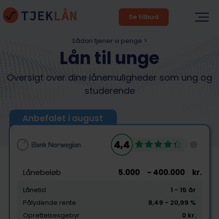
Se tilbud
Sådan tjener vi penge >
Lån til unge
Oversigt over dine lånemuligheder som ung og
studerende
Anbefalet i august
4,4
Lånebeløb
5.000
- 400.000
kr.
Lånetid
1
- 15
år
Pålydende rente
8,49
- 20,99
%
Oprettelsesgebyr
0
kr.