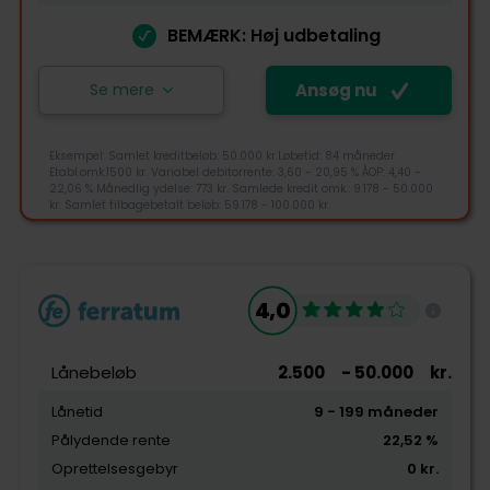
Pris
BEMÆRK: Høj udbetaling
Kundeservice
Se mere
Ansøg nu
Ansøg nu
Eksempel: Samlet kreditbeløb: 50.000 kr.Løbetid: 84 måneder
Etabl.omk.1500 kr. Variabel debitorrente: 3,60 - 20,95 % ÅOP: 4,40 -
22,06 % Månedlig ydelse: 773 kr. Samlede kredit omk.: 9.178 - 50.000
Clara Finans er ejet og drevet af Admill ApS, som blev
kr. Samlet tilbagebetalt beløb: 59.178 - 100.000 kr.
stiftet af Mark Andersen der står bag nogle af
danmarks største sammenligningstjenester. Clara
Finans sammenligner i dag de bedste forbrugslån på
4,6
lånemarkedet, og giver dig et godt overblik over dem.
4,0
+45 44110743
Tjek-lån rating
info@admill.dk
Lånebeløb
2.500
- 50.000
kr.
Vestergade 48H, 8000 Aarhus C
Lånetid
9
- 199
måneder
Pålydende rente
22,52
%
Tilgængelighed
Oprettelsesgebyr
0
kr.
Pris