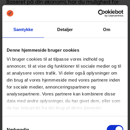
Baseret på din økonomi, har du mulighed for
at låne mellem 1.500 - 500.000 kr., dog vil du i
langt de fleste tilfælde, kun blive godkendt til
Samtykke
Detaljer
Om
at låne omkring 1.000 - 20.000 kr.
Denne hjemmeside bruger cookies
Boliglån til unge
Vi bruger cookies til at tilpasse vores indhold og
annoncer, til at vise dig funktioner til sociale medier og til
Hvis du skal flytte hjemmefra, eller er i gang
at analysere vores trafik. Vi deler også oplysninger om
din brug af vores hjemmeside med vores partnere inden
med at købe din første bolig, kan du
for sociale medier, annonceringspartnere og
undersøge muligheden for et boliglån til unge.
analysepartnere. Vores partnere kan kombinere disse
data med andre oplysninger, du har givet dem, eller som
Denne type af lån kan anvendes til udgifter
de har indsamlet fra din brug af deres tjenester.
forbundet med flytningen eller til at finansiere
Samtykkevalg
et køb af et hus eller lejlighed.
Nødvendig