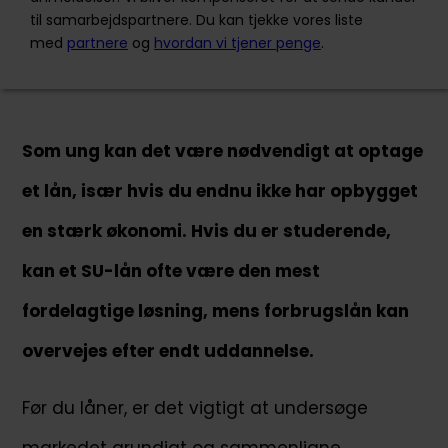
Kundeservice
til samarbejdspartnere. Du kan tjekke vores liste
med
partnere
og
hvordan vi tjener penge
.
Ansøg nu
Som ung kan det være nødvendigt at optage
Sambla er en uafhængig service, der sammenligner
9 forskellige banker. Vi sender din ansøgning til dem,
et lån, især hvis du endnu ikke har opbygget
og så kommer alle op med deres bedste tilbud for at
få dig som kunde. På den måde behøver du ikke
en stærk økonomi. Hvis du er studerende,
betale unødvendige renteudgifter på dine lån.
kan et SU-lån ofte være den mest
+45 70444450
kundeservice@sambla.dk
fordelagtige løsning, mens forbrugslån kan
Landgreven 3, st. th. 1301 København K
overvejes efter endt uddannelse.
Før du låner, er det vigtigt at undersøge