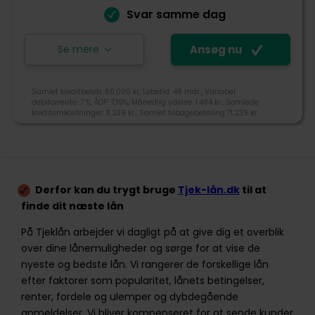
Svar samme dag
Kundeservice
Se mere
Ansøg nu
Ansøg nu
Samlet kreditbeløb: 60.000 kr, Løbetid: 48 mdr., Variabel
debitorrente: 7 %, ÅOP: 7,19%, Månedlig ydelse: 1.484 kr., Samlede
kreditomkostninger: 11.239 kr., Samlet tilbagebetaling 71.239 kr.
Lendo blev grundlagt i 2007, og er i dag den største
sammenligningstjeneste i Norge og Sverige. Lendo er
ejet af den norske mediekoncern Schibsted, som
3,6
også ejer DBA og Bilbasen. Lendo sammenligner gratis
og uforpligtende lån fra op til 18 banker og långivere.
Derfor kan du trygt bruge
Tjek-lån.dk
til at
finde dit næste lån
Tjek-lån rating
+45 70500010
kundeservice@lendo.dk
På Tjeklån arbejder vi dagligt på at give dig et overblik
over dine lånemuligheder og sørge for at vise de
Gothersgade 8F, 1123 København K
nyeste og bedste lån. Vi rangerer de forskellige lån
Tilgængelighed
efter faktorer som popularitet, lånets betingelser,
Pris
renter, fordele og ulemper og dybdegående
anmeldelser. Vi bliver kompenseret for at sende kunder